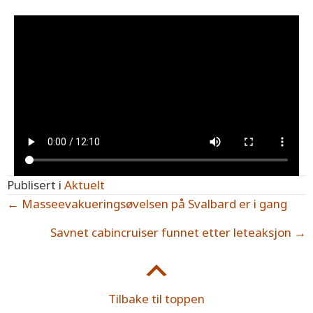
Publisert i
Aktuelt
Posts
← Masseevakueringsøvelsen på Svalbard er i gang
navigation
Savnet cabincruiser funnet etter leteaksjon →
Tilbake til toppen