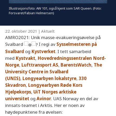
Illustrasjonsfoto: AW 101, også kjent som SAR Queen. (Foto:
Forsvaret/Fabian Helmersen)
22. oktober 2021
|
Aktuelt
AMRO2021: Unik masse-evakueringsøvelse på
Svalbard
I regi av
Sysselmesteren på
Svalbard
og
Kystverket
. I tett samarbeid
med
Kystvakt
,
Hovedredningssentralen Nord-
Norge
,
Lufttransport AS
,
BarentsWatch
,
The
University Centre in Svalbard
(UNIS)
,
Longyearbyen lokalstyre
,
330
Skvadron
,
Longyearbyen Røde Kors
Hjelpekorps
,
UiT Norges arktiske
universitet
og
Avinor
. UAS Norway en del av
innsats-teamet i Arktis. Her er noen av
høydepunktene fra øvelsen: