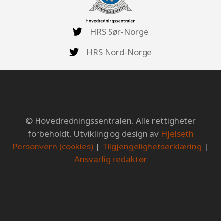
HRS Sør-Norge
HRS Nord-Norge
© Hovedredningssentralen. Alle rettigheter
forbeholdt. Utvikling og design av
Hjelseth
Personvern (cookies)
|
Tilgjengelighetserklæring
|
Ansvarlig redaktør