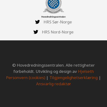
HRS Sør-Norge
HRS Nord-Norge
© Hovedredningssentralen. Alle rettigheter
forbeholdt. Utvikling og design av
Hjelseth
Personvern (cookies)
|
Tilgjengelighetserklæring
|
Ansvarlig redaktør