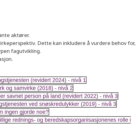
nte aktører.
mvirkeperspektiv. Dette kan inkludere å vurdere behov for,
pen fagutvikling.
asjon.
gstjenesten (revidert 2024) - nivå 1
erk og samvirke (2018) - nivå 2
ter savnet person på land (revidert 2022) - nivå 3
ngstjenesten ved snøskredulykker (2019) - nivå 3
om ingen gjorde noe?
ivillige rednings- og beredskapsorganisasjonenes rolle i