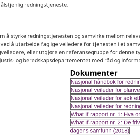
lstjenlig redningstjeneste.
m å styrke redningstjenesten og samvirke mellom releva
t ved å utarbeide faglige veiledere for tjenesten i et sa
veiledere, eller utgjøre en referansegruppe for denne ty
te Justis- og beredskapsdepartementet med råd og inform
Dokumenter
Nasjonal håndbok for rednin
Nasjonal veileder for planv
Nasjonal veileder for søk et
Nasjonal veileder for redni
What If-rapport nr. 1: Hva 
What If-rapport nr. 2: De fr
dagens samfunn (2018)