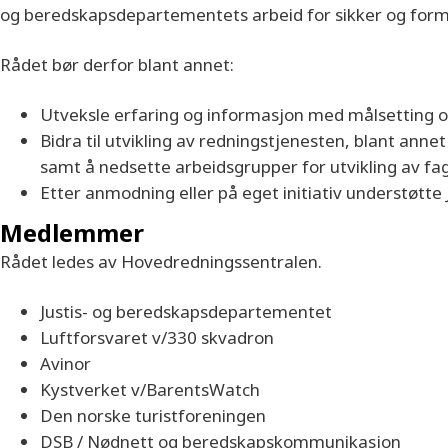
og beredskapsdepartementets arbeid for sikker og formå
Rådet bør derfor blant annet:
Utveksle erfaring og informasjon med målsetting o
Bidra til utvikling av redningstjenesten, blant anne
samt å nedsette arbeidsgrupper for utvikling av fag
Etter anmodning eller på eget initiativ understøt
Medlemmer
Rådet ledes av Hovedredningssentralen.
Justis- og beredskapsdepartementet
Luftforsvaret v/330 skvadron
Avinor
Kystverket v/BarentsWatch
Den norske turistforeningen
DSB / Nødnett og beredskapskommunikasjon