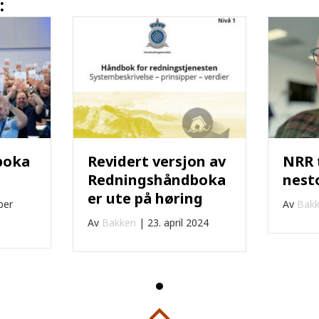
:
boka
Revidert versjon av
NRR 
Redningshåndboka
nest
er ute på høring
ber
Av
Bak
Av
Bakken
|
23. april 2024