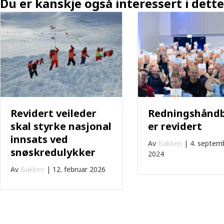
Du er kanskje også interessert i dette
Revidert veileder
Redningshånd
skal styrke nasjonal
er revidert
innsats ved
Av
Bakken
|
4. septem
snøskredulykker
2024
Av
Bakken
|
12. februar 2026