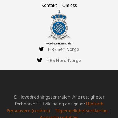
Kontakt
Om oss
HRS Sør-Norge
HRS Nord-Norge
© Hovedredningssentralen. Alle rettigheter
forbeholdt. Utvikling og design av
Hjelseth
Personvern (cookies)
|
Tilgjengelighetserklæring
|
Ansvarlig redaktør