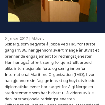
6. januar 2017
|
Aktuelt
Solberg, som begynte å jobbe ved HRS for første
gang i 1986, har gjennom svært mange år utvist et
brennende engasjement for redningstjenesten.
Han har også utført særlig fortjenstfullt arbeid i
ulike internasjonale fora, og særlig innenfor
International Maritime Organization (IMO), hvor
han gjennom sin faglige innsikt og høyt utviklede
diplomatiske evner har sørget for å gi Norge en
sterk stemme som har bidratt til å videreutvikle
den internasjonale redningstjenesten.
Solberg er en «bauta» innen norsk og internasjonal