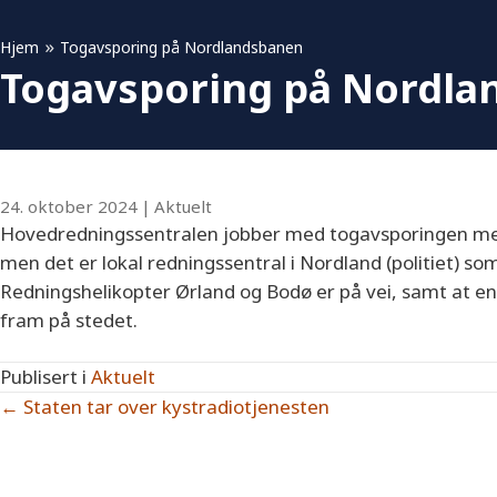
»
Hjem
Togavsporing på Nordlandsbanen
Togavsporing på Nordl
24. oktober 2024
|
Aktuelt
Hovedredningssentralen jobber med togavsporingen mel
men det er lokal redningssentral i Nordland (politiet) s
Redningshelikopter Ørland og Bodø er på vei, samt at 
fram på stedet.
Publisert i
Aktuelt
Posts
← Staten tar over kystradiotjenesten
navigation