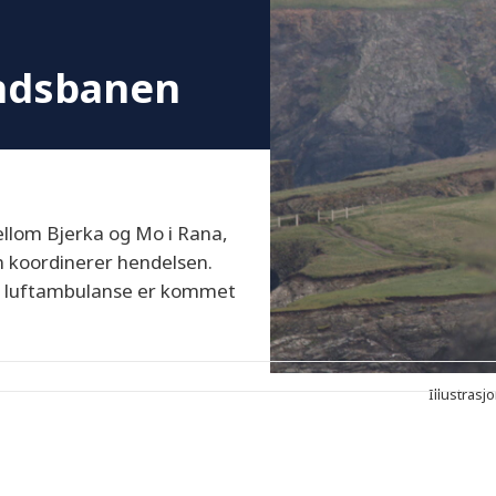
andsbanen
lom Bjerka og Mo i Rana,
om koordinerer hendelsen.
en luftambulanse er kommet
Illustrasj