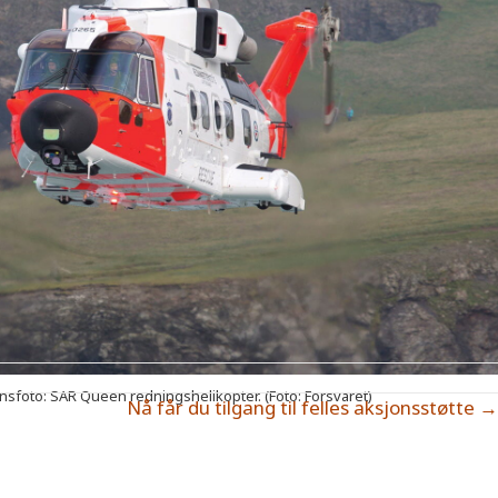
onsfoto: SAR Queen redningshelikopter. (Foto: Forsvaret)
Nå får du tilgang til felles aksjonsstøtte →