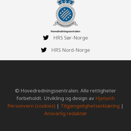
HRS Sør-Norge
HRS Nord-Norge
© Hovedredningssentralen. Alle rettigheter
forbeholdt. Utvikling og design av
Hjelseth
Personvern (cookies)
|
Tilgjengelighetserklæring
|
Ansvarlig redaktør