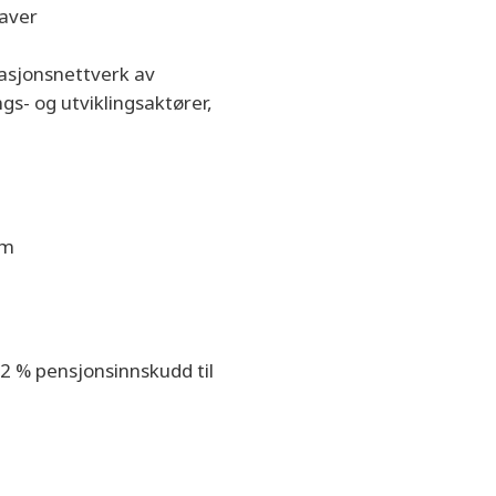
gaver
vasjonsnettverk av
s- og utviklingsaktører,
um
 2 % pensjonsinnskudd til