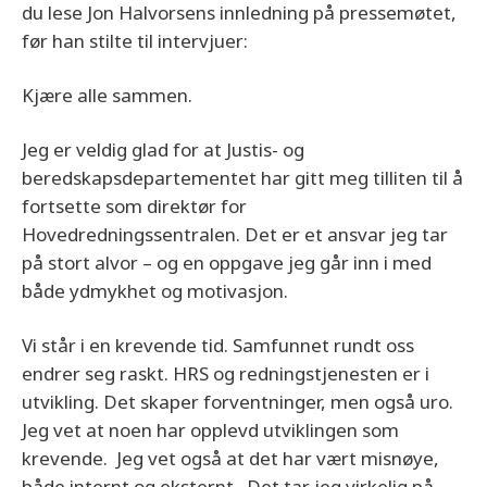
du lese Jon Halvorsens innledning på pressemøtet,
før han stilte til intervjuer:
Kjære alle sammen.
Jeg er veldig glad for at Justis- og
beredskapsdepartementet har gitt meg tilliten til å
fortsette som direktør for
Hovedredningssentralen. Det er et ansvar jeg tar
på stort alvor – og en oppgave jeg går inn i med
både ydmykhet og motivasjon.
Vi står i en krevende tid. Samfunnet rundt oss
endrer seg raskt. HRS og redningstjenesten er i
utvikling. Det skaper forventninger, men også uro.
Jeg vet at noen har opplevd utviklingen som
krevende. Jeg vet også at det har vært misnøye,
både internt og eksternt. Det tar jeg virkelig på