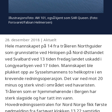
Illustrasjonsfoto: AW 101, også kjent som SAR Queen. (Foto:
Forsvaret/Fabian Helmersen)
28. desember 2018
|
Aktuelt
Hele mannskapet på 14 fra tråleren Northguider
som grunnstøtte ved Hinlopen på Nord-Østlandet
ved Svalbard ved 13 tiden fredag landet uskadd i
Longyearbyen ved 17 tiden. Mannskapet ble
plukket opp av Sysselsmannens to helikoptre i en
krevende redningsoperasjon. Det var ned mot 20
minus og sterk vind i området ved havaristen.
Tråleren som er hjemmehørende i Bergen har
sterk slagside og har tatt inn vann.
Hovedredningssentralen for Nord Norge fikk første
nødmelding fra fartøyet klokken 13.22 samtidig