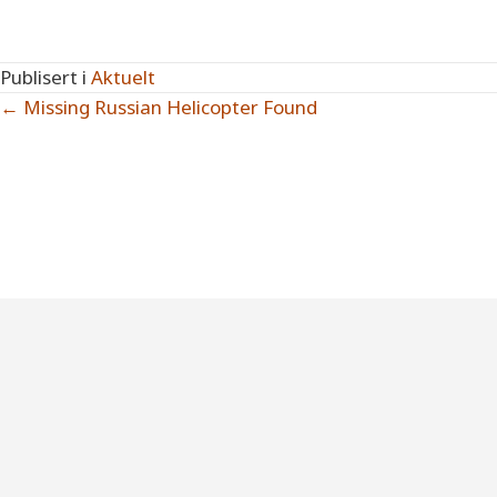
Publisert i
Aktuelt
Posts
← Missing Russian Helicopter Found
navigation