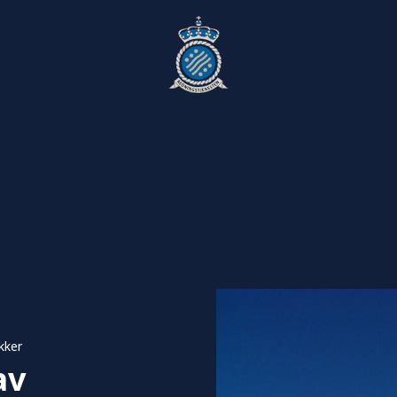
kker
av