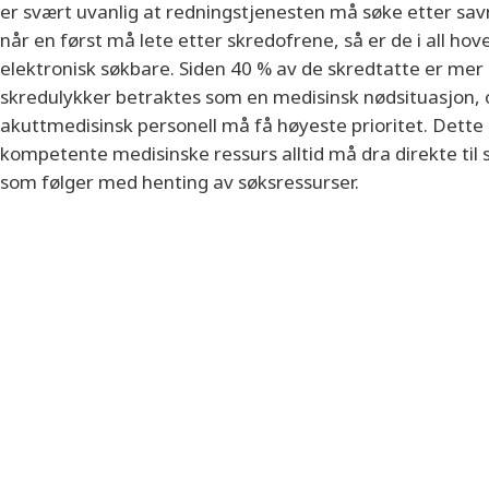
er svært uvanlig at redningstjenesten må søke etter sav
når en først må lete etter skredofrene, så er de i all hov
elektronisk søkbare. Siden 40 % av de skredtatte er mer
skredulykker betraktes som en medisinsk nødsituasjon, 
akuttmedisinsk personell må få høyeste prioritet. Dett
kompetente medisinske ressurs alltid må dra direkte til 
som følger med henting av søksressurser.