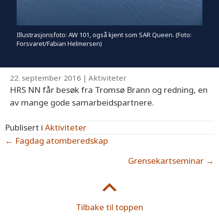
Illustrasjonsfoto: AW 101, også kjent som SAR Queen. (Foto:
Forsvaret/Fabian Helmersen)
22. september 2016
|
Aktiviteter
HRS NN får besøk fra Tromsø Brann og redning, en
av mange gode samarbeidspartnere.
Publisert i
Aktiviteter
Posts
← Fagdag atomberedskap
navigation
Grensekartseminar →
Tilbake til toppen