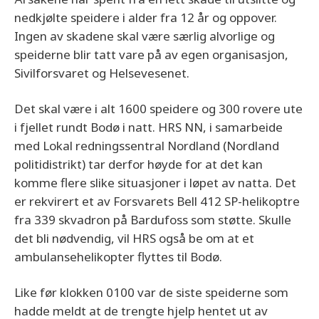
nedkjølte speidere i alder fra 12 år og oppover.
Ingen av skadene skal være særlig alvorlige og
speiderne blir tatt vare på av egen organisasjon,
Sivilforsvaret og Helsevesenet.
Det skal være i alt 1600 speidere og 300 rovere ute
i fjellet rundt Bodø i natt. HRS NN, i samarbeide
med Lokal redningssentral Nordland (Nordland
politidistrikt) tar derfor høyde for at det kan
komme flere slike situasjoner i løpet av natta. Det
er rekvirert et av Forsvarets Bell 412 SP-helikoptre
fra 339 skvadron på Bardufoss som støtte. Skulle
det bli nødvendig, vil HRS også be om at et
ambulansehelikopter flyttes til Bodø.
Like før klokken 0100 var de siste speiderne som
hadde meldt at de trengte hjelp hentet ut av