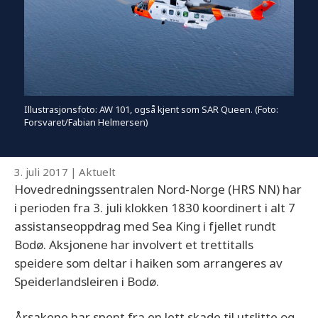
Illustrasjonsfoto: AW 101, også kjent som SAR Queen. (Foto:
Forsvaret/Fabian Helmersen)
3. juli 2017
|
Aktuelt
Hovedredningssentralen Nord-Norge (HRS NN) har
i perioden fra 3. juli klokken 1830 koordinert i alt 7
assistanseoppdrag med Sea King i fjellet rundt
Bodø. Aksjonene har involvert et trettitalls
speidere som deltar i haiken som arrangeres av
Speiderlandsleiren i Bodø.
Årsakene har spent fra en lett skade til utslitte og