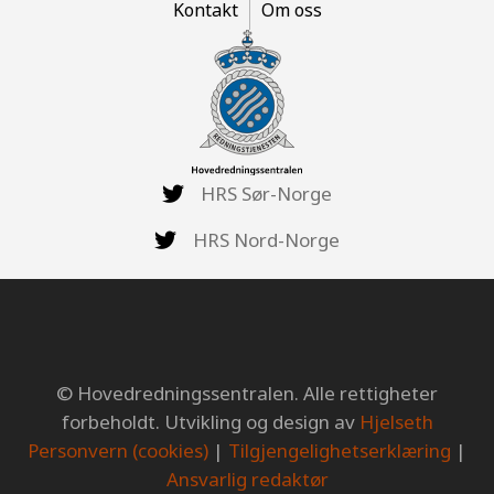
Kontakt
Om oss
HRS Sør-Norge
HRS Nord-Norge
© Hovedredningssentralen. Alle rettigheter
forbeholdt. Utvikling og design av
Hjelseth
Personvern (cookies)
|
Tilgjengelighetserklæring
|
Ansvarlig redaktør