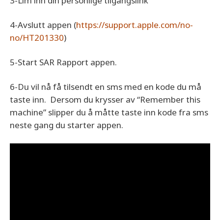
3-Lim inn din personlige tilgangslink
4-Avslutt appen (
https://support.apple.com/no-
no/HT201330
)
5-Start SAR Rapport appen.
6-Du vil nå få tilsendt en sms med en kode du må
taste inn. Dersom du krysser av “Remember this
machine” slipper du å måtte taste inn kode fra sms
neste gang du starter appen.