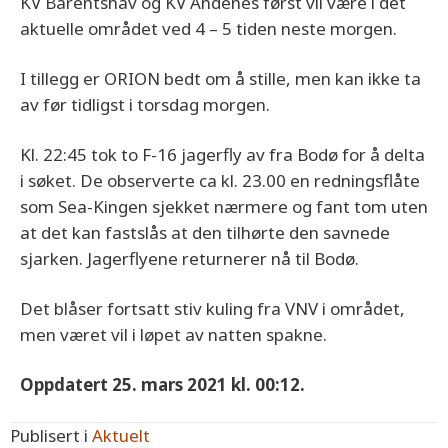
KV Barentshav og KV Andenes først vil være i det
aktuelle området ved 4 – 5 tiden neste morgen.
I tillegg er ORION bedt om å stille, men kan ikke ta
av før tidligst i torsdag morgen.
Kl. 22:45 tok to F-16 jagerfly av fra Bodø for å delta
i søket. De observerte ca kl. 23.00 en redningsflåte
som Sea-Kingen sjekket nærmere og fant tom uten
at det kan fastslås at den tilhørte den savnede
sjarken. Jagerflyene returnerer nå til Bodø.
Det blåser fortsatt stiv kuling fra VNV i området,
men været vil i løpet av natten spakne.
Oppdatert 25. mars 2021 kl. 00:12.
Publisert i
Aktuelt