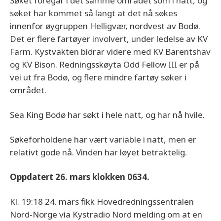
Søket foregår i det samme området som i natt, og
søket har kommet så langt at det nå søkes
innenfor øygruppen Helligvær, nordvest av Bodø.
Det er flere fartøyer involvert, under ledelse av KV
Farm. Kystvakten bidrar videre med KV Barentshav
og KV Bison. Redningsskøyta Odd Fellow III er på
vei ut fra Bodø, og flere mindre fartøy søker i
området.
Sea King Bodø har søkt i hele natt, og har nå hvile.
Søkeforholdene har vært variable i natt, men er
relativt gode nå. Vinden har løyet betraktelig.
Oppdatert 26. mars klokken 0634.
Kl. 19:18 24. mars fikk Hovedredningssentralen
Nord-Norge via Kystradio Nord melding om at en