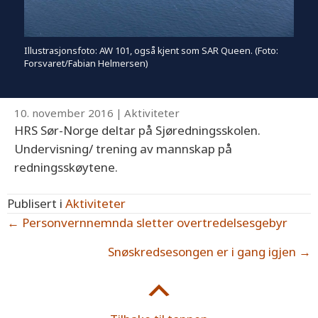
Illustrasjonsfoto: AW 101, også kjent som SAR Queen. (Foto:
Forsvaret/Fabian Helmersen)
10. november 2016
|
Aktiviteter
HRS Sør-Norge deltar på Sjøredningsskolen.
Undervisning/ trening av mannskap på
redningsskøytene.
Publisert i
Aktiviteter
Posts
← Personvernnemnda sletter overtredelsesgebyr
navigation
Snøskredsesongen er i gang igjen →