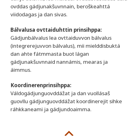
ovddas gádjunakšuvnnain, beroškeahttá
viidodagas ja dan sivas.
Bálvalusa ovttaiduhttin prinsihppa:
Gádjunbálvalus lea ovttaiduvvon bálvalus
(integrerejuvvon bálvalus), mii mielddisbuktá
dan ahte fátmmasta buot lágan
gádjunakšuvnnaid nannámis, mearas ja
áimmus.
Koordinerenprinsihppa:
Váldogádjunguovddážat ja dan vuollásaš
guovllu gádjunguovddážat koordinerejit sihke
ráhkkaneami ja gádjundoaimma.