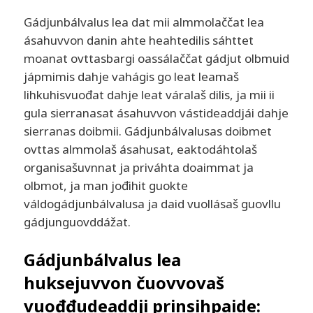
Gádjunbálvalus lea dat mii almmolaččat lea
ásahuvvon danin ahte heahtedilis sáhttet
moanat ovttasbargi oassálaččat gádjut olbmuid
jápmimis dahje vahágis go leat leamaš
lihkuhisvuođat dahje leat váralaš dilis, ja mii ii
gula sierranasat ásahuvvon vástideaddjái dahje
sierranas doibmii. Gádjunbálvalusas doibmet
ovttas almmolaš ásahusat, eaktodáhtolaš
organisašuvnnat ja priváhta doaimmat ja
olbmot, ja man jođihit guokte
váldogádjunbálvalusa ja daid vuollásaš guovllu
gádjunguovddážat.
Gádjunbálvalus lea
huksejuvvon čuovvovaš
vuođđudeaddji prinsihpaide: