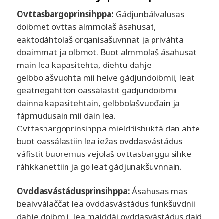
Ovttasbargoprinsihppa:
Gádjunbálvalusas
doibmet ovttas almmolaš ásahusat,
eaktodáhtolaš organisašuvnnat ja priváhta
doaimmat ja olbmot. Buot almmolaš ásahusat
main lea kapasitehta, diehtu dahje
gelbbolašvuohta mii heive gádjundoibmii, leat
geatnegahtton oassálastit gádjundoibmii
dainna kapasitehtain, gelbbolašvuođain ja
fápmudusain mii dain lea.
Ovttasbargoprinsihppa mielddisbuktá dan ahte
buot oassálastiin lea iežas ovddasvástádus
váfistit buoremus vejolaš ovttasbarggu sihke
ráhkkanettiin ja go leat gádjunakšuvnnain.
Ovddasvástádusprinsihppa:
Ásahusas mas
beaivválaččat lea ovddasvástádus funkšuvdnii
dahje doibmii, lea maiddái ovddasvástádus daid