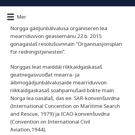
Mer
Norgga gádjunbálvalusa organiseren lea
mearriduvvon geassemánu 22.b. 2015
gonagaslaš resolušuvnnain “Organisasjonsplan
for redningstjenesten”.
Norggas leat maiddái riikkaidgaskasaš
geatnegasvuođat mearra- ja
áibmogádjunbálvalusaide mearriduvvon
riikkaidgaskasaš soahpamušaid bokte main
Norga lea oasálaš, das ee. SAR-konvenšuvdna
(International Concention on Maritime Search
and Rescue, 1979) ja ICAO-konvenšuvdna
(Convention on International Civil
Aviation,1944).