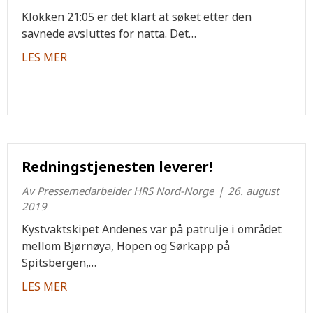
Klokken 21:05 er det klart at søket etter den
savnede avsluttes for natta. Det…
about Helikopterstyrt ved Alta
LES MER
Redningstjenesten leverer!
Av
Pressemedarbeider HRS Nord-Norge
|
26. august
2019
Kystvaktskipet Andenes var på patrulje i området
mellom Bjørnøya, Hopen og Sørkapp på
Spitsbergen,…
about Redningstjenesten leverer!
LES MER