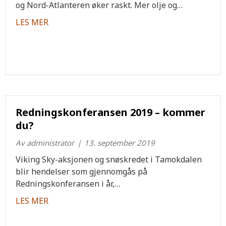
og Nord-Atlanteren øker raskt. Mer olje og…
about ARCSAR-prosjektet går fremover
LES MER
Redningskonferansen 2019 – kommer
du?
Av
administrator
|
13. september 2019
Viking Sky-aksjonen og snøskredet i Tamokdalen
blir hendelser som gjennomgås på
Redningskonferansen i år,…
about Redningskonferansen 2019 – kommer d
LES MER