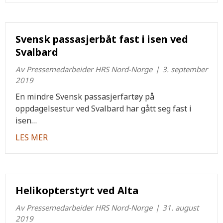
Svensk passasjerbåt fast i isen ved
Svalbard
Av
Pressemedarbeider HRS Nord-Norge
|
3. september
2019
En mindre Svensk passasjerfartøy på
oppdagelsestur ved Svalbard har gått seg fast i
isen…
about Svensk passasjerbåt fast i isen ved Sval
LES MER
Helikopterstyrt ved Alta
Av
Pressemedarbeider HRS Nord-Norge
|
31. august
2019