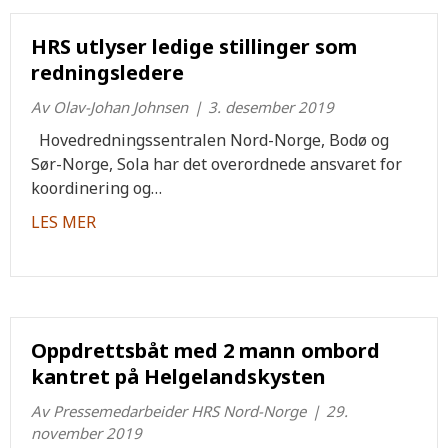
HRS utlyser ledige stillinger som
redningsledere
Av
Olav-Johan Johnsen
|
3. desember 2019
Hovedredningssentralen Nord-Norge, Bodø og
Sør-Norge, Sola har det overordnede ansvaret for
koordinering og…
about HRS utlyser ledige stillinger som rednin
LES MER
Oppdrettsbåt med 2 mann ombord
kantret på Helgelandskysten
Av
Pressemedarbeider HRS Nord-Norge
|
29.
november 2019